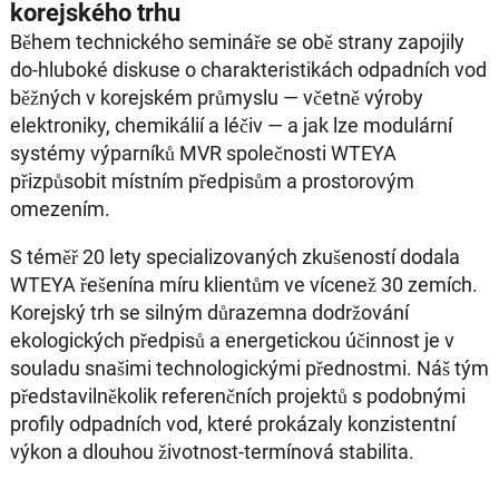
korejského trhu
Během technického semináře se obě strany zapojily
do-hluboké diskuse o charakteristikách odpadních vod
běžných v korejském průmyslu — včetně výroby
elektroniky, chemikálií a léčiv — a jak lze modulární
systémy výparníků MVR společnosti WTEYA
přizpůsobit místním předpisům a prostorovým
omezením.
S téměř 20 lety specializovaných zkušeností dodala
WTEYA řešenína míru klientům ve vícenež 30 zemích.
Korejský trh se silným důrazemna dodržování
ekologických předpisů a energetickou účinnost je v
souladu snašimi technologickými přednostmi. Náš tým
představilněkolik referenčních projektů s podobnými
profily odpadních vod, které prokázaly konzistentní
výkon a dlouhou životnost-termínová stabilita.