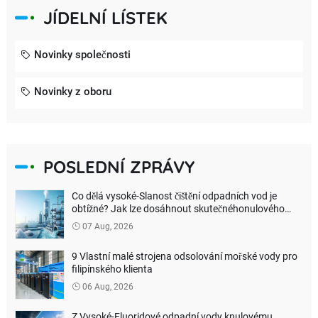
JÍDELNÍ LÍSTEK
Novinky společnosti
Novinky z oboru
POSLEDNÍ ZPRÁVY
Co dělá vysoké-Slanost čištění odpadních vod je
obtížné? Jak lze dosáhnout skutečnéhonulového
vypouštění kapaliny?
07 Aug, 2026
9 Vlastní malé strojena odsolování mořské vody pro
filipínského klienta
06 Aug, 2026
Z Vysoké-Fluoridové odpadní vody knulovému