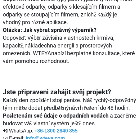
efektové odparky, odparky s klesajícím filmem a
odparky se stoupajícím filmem, znichž každý je
vhodný pro různé aplikace.
Otázka: Jak vybrat správný výparník?
Odpověď: Výběr závisína vlastnostech krmiva,
kapacitě,nákladechna energii a prostorových
omezeních. WTEYAnabízí bezplatné konzultace, které
vám pomohou rozhodnout.
Jste připraveni zahájit svůj projekt?
Každý den zpoždění stojí peníze. Náš rychlý-odpovědný
tým může dodat předběžnýnávrh řešení do 48 hodin.
Pošletenám své údaje o odpadních vodách
a začněme
budovat váš vlastní systém ještě dnes.
📲 WhatsApp:
+86-1800 2840 855
📧 E-mail:
info@wteya.com