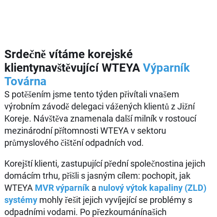
Srdečně vítáme korejské
klientynavštěvující WTEYA
Výparník
Továrna
S potěšením jsme tento týden přivítali vnašem
výrobním závodě delegaci vážených klientů z Jižní
Koreje. Návštěva znamenala další milník v rostoucí
mezinárodní přítomnosti WTEYA v sektoru
průmyslového čištění odpadních vod.
Korejští klienti, zastupující přední společnostina jejich
domácím trhu, přišli s jasným cílem: pochopit, jak
WTEYA
MVR výparník
a
nulový výtok kapaliny (ZLD)
systémy
mohly řešit jejich vyvíjející se problémy s
odpadními vodami. Po přezkoumánínašich