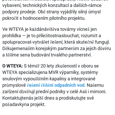
vybavení, technických konzultací a dalších-rámce
podpory prodeje. Obě strany vyjádřily silný úmysl
pokročit s hodnocením pilotního projektu.
Ve WTEYA je každánávštěva továrny vícnež jen
prohlídka — je to příležitostnaslouchat, rozumět a
spolupracovat-vytvářet řešení, která skutečně fungují.
Děkujemenašim korejským partnerům za jejich důvěru
a těšíme sena budování trvalého partnerství.
O WTEYA:
S téměř 20 lety zkušeností v oboru se
WTEYA specializujena MVR výparníky, systémy
snulovým vypouštěním kapaliny a integrované
průmyslové
řešení čištění odpadních vod
. Našemu
zařízení důvěřují přední podniky v celé Asii i mimoni.
Kontaktujtenás ještě dnes a prodiskutujte své
požadavkyna projekt.