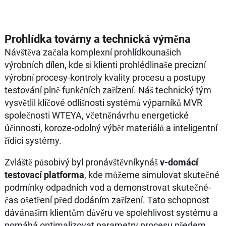
Prohlídka továrny a technická výměna
Návštěva začala komplexní prohlídkounašich
výrobních dílen, kde si klienti prohlédlinaše precizní
výrobní procesy-kontroly kvality procesu a postupy
testování plně funkčních zařízení. Náš technický tým
vysvětlil klíčové odlišnosti systémů výparníků MVR
společnosti WTEYA, včetněnávrhu energetické
účinnosti, koroze-odolný výběr materiálů a inteligentní
řídicí systémy.
Zvláště působivý byl pronávštěvníkynáš
v-domácí
testovací platforma
, kde můžeme simulovat skutečné
podmínky odpadních vod a demonstrovat skutečné-
čas ošetření před dodáním zařízení. Tato schopnost
dávánašim klientům důvěru ve spolehlivost systému a
pomáhá optimalizovat parametry procesu předem.