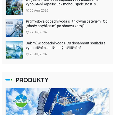
vypouštění kapalin: Jak mohou společnosti s
lithiovými bateriemi snížitnákladyna ekologickou
06 Aug, 2026
úpravu?
Průmyslová odpadní voda s lithiovými bateriemi: Od
„shody s vybíjením“ po obnovu zdrojů
29 Jul, 2026
Jak může odpadní voda PCB dosáhnout souladu s
vypouštěním aneškodným čištěním?
28 Jul, 2026
PRODUKTY