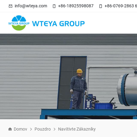
info@wteya.com
+86-18925598087
+86-0769-2863 
Domov
Pouzdro
Navštivte Zákazníky