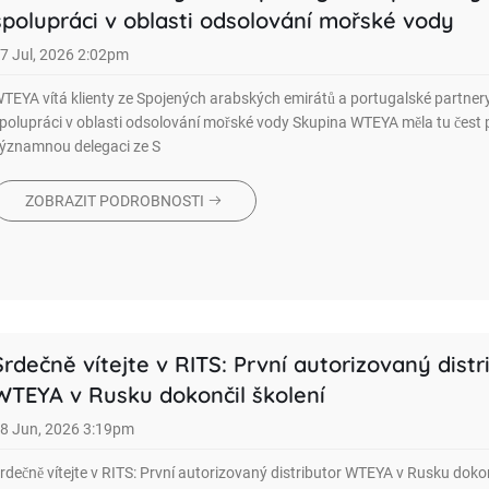
spolupráci v oblasti odsolování mořské vody
7 Jul, 2026 2:02pm
TEYA vítá klienty ze Spojených arabských emirátů a portugalské partner
polupráci v oblasti odsolování mořské vody Skupina WTEYA měla tu čest p
ýznamnou delegaci ze S
ZOBRAZIT PODROBNOSTI
Srdečně vítejte v RITS: První autorizovaný distr
WTEYA v Rusku dokončil školení
8 Jun, 2026 3:19pm
rdečně vítejte v RITS: První autorizovaný distributor WTEYA v Rusku dokonč