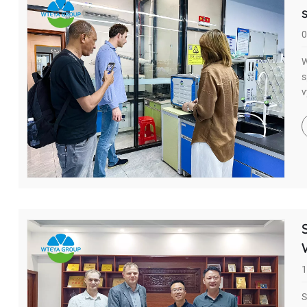
0
W
s
v
1
S