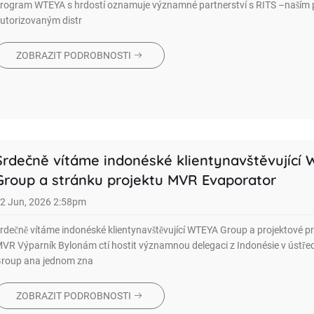
rogram WTEYA s hrdostí oznamuje významné partnerství s RITS –naším 
utorizovaným distr
ZOBRAZIT PODROBNOSTI
Srdečně vítáme indonéské klientynavštěvující
Group a stránku projektu MVR Evaporator
2 Jun, 2026 2:58pm
rdečně vítáme indonéské klientynavštěvující WTEYA Group a projektové pr
VR Výparník Bylonám ctí hostit významnou delegaci z Indonésie v ústř
roup ana jednom zna
ZOBRAZIT PODROBNOSTI