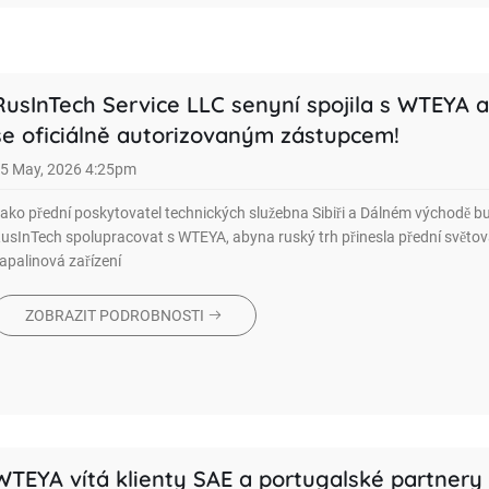
RusInTech Service LLC senyní spojila s WTEYA a
se oficiálně autorizovaným zástupcem!
5 May, 2026 4:25pm
ako přední poskytovatel technických služebna Sibiři a Dálném východě b
usInTech spolupracovat s WTEYA, abyna ruský trh přinesla přední světová
apalinová zařízení
ZOBRAZIT PODROBNOSTI
WTEYA vítá klienty SAE a portugalské partnery