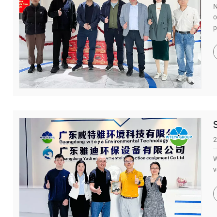
N
o
p
2
W
v