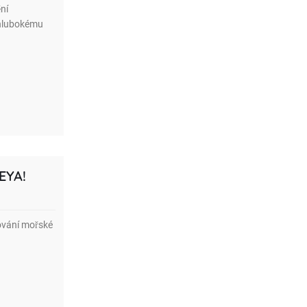
ní
 hlubokému
EYA!
lování mořské