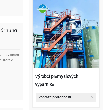
ovárnuna
MVR. Bylonám
ní Koreje.
Výrobci průmyslových
výparníků
Zobrazit podrobnosti