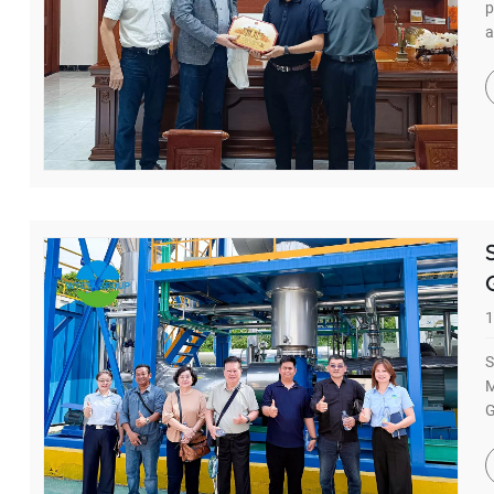
p
a
1
S
M
G