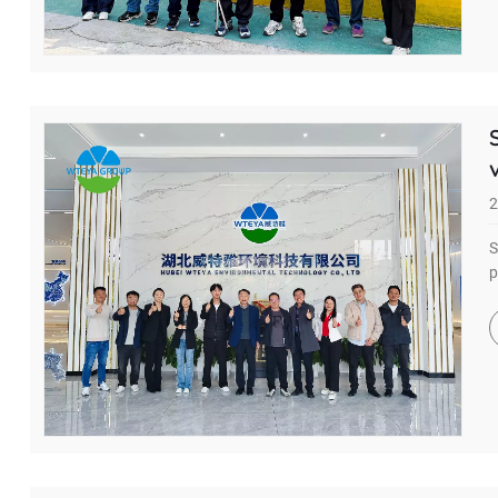
2
S
p