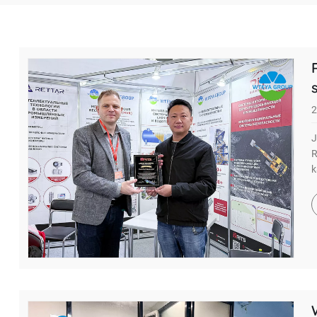
2
J
R
k