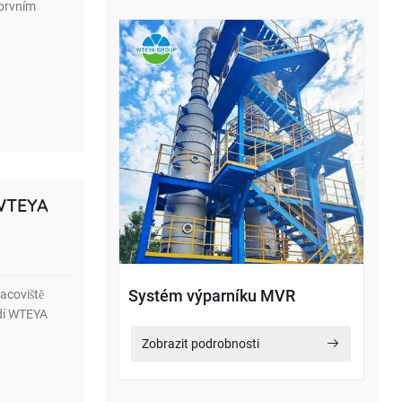
prvním
 WTEYA
Systém výparníku MVR
acoviště
edí WTEYA
Zobrazit podrobnosti