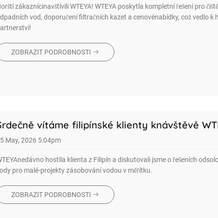
orští zákaznícinavštívili WTEYA! WTEYA poskytla kompletní řešení pro čiště
dpadních vod, doporučení filtračních kazet a cenovénabídky, což vedlo k
artnerství!
ZOBRAZIT PODROBNOSTI
Srdečně vítáme filipínské klienty knávštěvě WT
5 May, 2026 5:04pm
TEYAnedávno hostila klienta z Filipín a diskutovali jsme o řešeních odso
ody pro malé-projekty zásobování vodou v měřítku.
ZOBRAZIT PODROBNOSTI