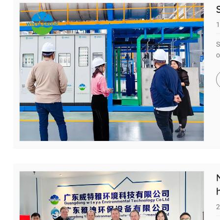
1
S
o
2