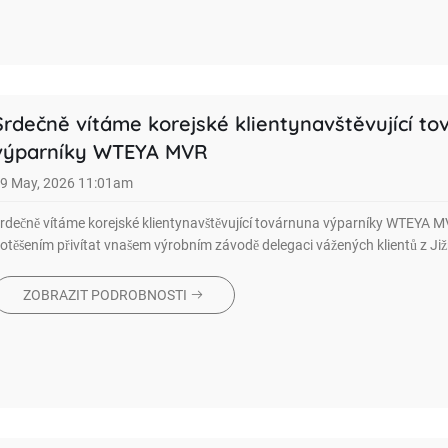
Srdečně vítáme korejské klientynavštěvující t
výparníky WTEYA MVR
9 May, 2026 11:01am
rdečně vítáme korejské klientynavštěvující továrnuna výparníky WTEYA 
otěšením přivítat vnašem výrobním závodě delegaci vážených klientů z Již
ZOBRAZIT PODROBNOSTI