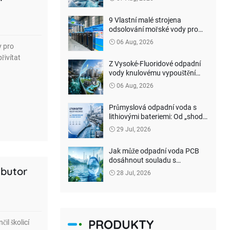
skutečnéhonulového
vypouštění kapaliny?
9 Vlastní malé strojena
odsolování mořské vody pro
filipínského klienta
06 Aug, 2026
y pro
řivítat
Z Vysoké-Fluoridové odpadní
vody knulovému vypouštění
kapalin: Jak mohou společnosti
06 Aug, 2026
s lithiovými bateriemi
snížitnákladyna ekologickou
Průmyslová odpadní voda s
úpravu?
lithiovými bateriemi: Od „shody
s vybíjením“ po obnovu zdrojů
29 Jul, 2026
Jak může odpadní voda PCB
dosáhnout souladu s
ibutor
vypouštěním aneškodným
28 Jul, 2026
čištěním?
PRODUKTY
il školicí