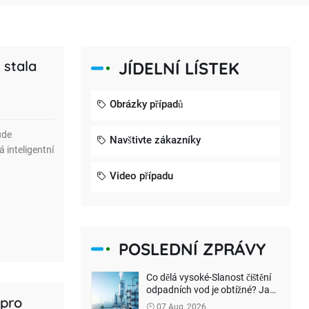
 stala
JÍDELNÍ LÍSTEK
Obrázky případů
ude
Navštivte zákazníky
 inteligentní
Video případu
POSLEDNÍ ZPRÁVY
Co dělá vysoké-Slanost čištění
odpadních vod je obtížné? Jak
 pro
lze dosáhnout
07 Aug, 2026