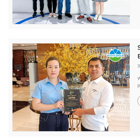
3
W
p