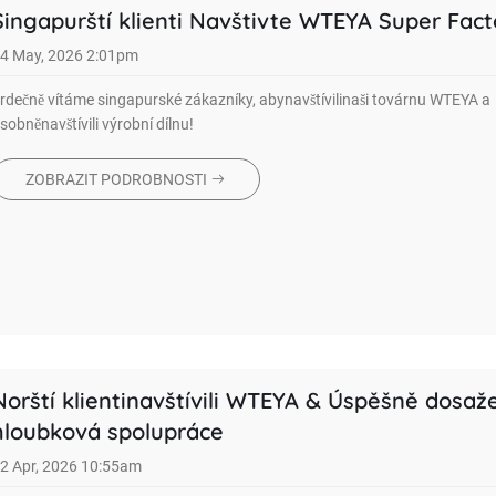
Singapurští klienti Navštivte WTEYA Super Fact
4 May, 2026 2:01pm
rdečně vítáme singapurské zákazníky, abynavštívilinaši továrnu WTEYA a
sobněnavštívili výrobní dílnu!
ZOBRAZIT PODROBNOSTI
Norští klientinavštívili WTEYA & Úspěšně dosaž
hloubková spolupráce
2 Apr, 2026 10:55am