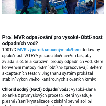
Proč MVR odpařování pro vysoké-Obtížnost
odpadních vod?
100T/D
MVR
výparník snuceným oběhem
dodávaný
společností WTEYA je speciálněnavržen tak, aby
zvládal složité a korozivní proudy odpadních vod, které
konvenční metody čištění obtížně zpracovávají. Během
akceptačních testů v Jingshanu systém prokázal
stabilní výkon vněkolikanáročných složeních krmiv:
Chlorid sodný (NaCl) Odpadní voda:
Vysoká-slaná
solanka z průmyslových procesů, která vyžaduje
přesné řízení krystalizace k získání pevné soli při