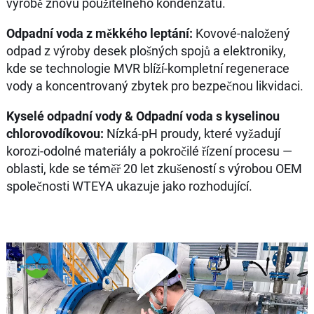
výrobě znovu použitelného kondenzátu.
Odpadní voda z měkkého leptání:
Kovové-naložený
odpad z výroby desek plošných spojů a elektroniky,
kde se technologie MVR blíží-kompletní regenerace
vody a koncentrovaný zbytek pro bezpečnou likvidaci.
Kyselé odpadní vody & Odpadní voda s kyselinou
chlorovodíkovou:
Nízká-pH proudy, které vyžadují
korozi-odolné materiály a pokročilé řízení procesu —
oblasti, kde se téměř 20 let zkušeností s výrobou OEM
společnosti WTEYA ukazuje jako rozhodující.