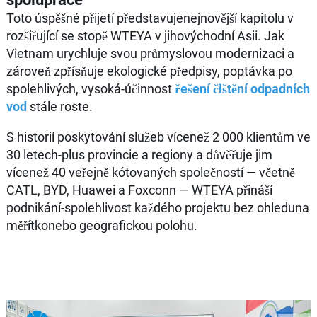
Toto úspěšné přijetí představujenejnovější kapitolu v
rozšiřující se stopě WTEYA v jihovýchodní Asii. Jak
Vietnam urychluje svou průmyslovou modernizaci a
zároveň zpřísňuje ekologické předpisy, poptávka po
spolehlivých, vysoká-účinnost
řešení čištění odpadních
vod
stále roste.
S historií poskytování služeb vícenež 2 000 klientům ve
30 letech-plus provincie a regiony a důvěřuje jim
vícenež 40 veřejně kótovaných společností — včetně
CATL, BYD, Huawei a Foxconn — WTEYA přináší
podnikání-spolehlivost každého projektu bez ohleduna
měřítkonebo geografickou polohu.