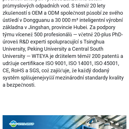
průmyslových odpadních vod. S téměř 20 lety
zkušeností s OEM a ODM společnost působí ze svého
ústředí v Dongguanu a 30 000 m² inteligentní výrobní
základna v Jingshan, provincie Hubei. Za podpory
týmu vícenež 500 profesionálů — včetně 20-plus PhD-
úroveň R&D experti spolupracující s Tsinghua
University, Peking University a Central South
University — WTEYA je držitelem téměř 200 patentů a
udržuje certifikace ISO 9001, ISO 14001, ISO 45001,
CE, RoHS a SGS, což zajišťuje, že každý dodaný
systém splňujenejvyšší mezinárodní standardy kvality
a bezpečnosti.