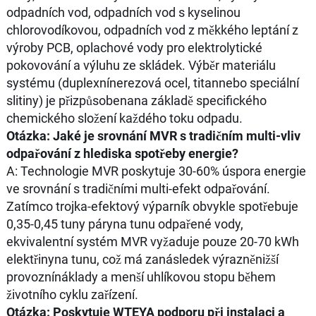
odpadních vod, odpadních vod s kyselinou
chlorovodíkovou, odpadních vod z měkkého leptání z
výroby PCB, oplachové vody pro elektrolytické
pokovování a výluhu ze skládek. Výběr materiálu
systému (duplexnínerezová ocel, titannebo speciální
slitiny) je přizpůsobenana základě specifického
chemického složení každého toku odpadu.
Otázka: Jaké je srovnání MVR s tradičním multi-vliv
odpařování z hlediska spotřeby energie?
A: Technologie MVR poskytuje 30-60% úspora energie
ve srovnání s tradičními multi-efekt odpařování.
Zatímco trojka-efektový výparník obvykle spotřebuje
0,35-0,45 tuny páryna tunu odpařené vody,
ekvivalentní systém MVR vyžaduje pouze 20-70 kWh
elektřinyna tunu, což má zanásledek výrazněnižší
provoznínáklady a menší uhlíkovou stopu během
životního cyklu zařízení.
Otázka: Poskytuje WTEYA podporu při instalaci a