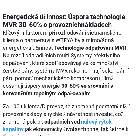
Energetická účinnost: Úspora technologie
MVR 30-60% o provozníchnákladech
Klíčovým faktorem při rozhodování vietnamského
klienta o partnerství s WTEYA byla mimořádná
energetická účinnost
Technologie odpařování MVR
.
Na rozdíl od tradičních multi-Systémy efektivního
odpařování, které spotřebovávají velké množství
čerstvé páry, systémy MVR rekomprimují sekundární
páru pomocí mechanického kompresoru, čímž
dosahují úspory energie
30-60% ve srovnání s
konvenčním tepelným odpařováním
.
Za 100 t klienta/D provoz, to znamená podstatněnižší
provoznínáklady a rychlejšínávratnost investic, což
znamená pokrok
odpadních vod
nulový výtok
kapaliny
jak ekonomicky životaschopné, tak šetrné k