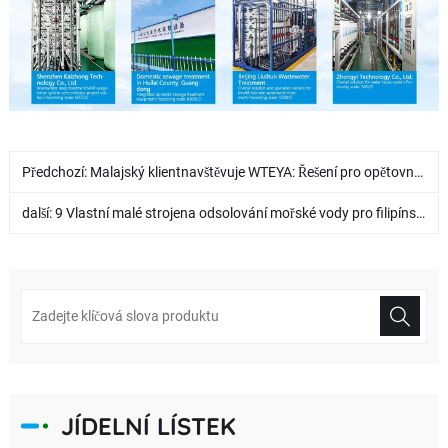
Předchozí:
Malajský klientnavštěvuje WTEYA: Řešení pro opětovné použití vody pro jihovýchodní Asii
další:
9 Vlastní malé strojena odsolování mořské vody pro filipínského klienta
JÍDELNÍ LÍSTEK